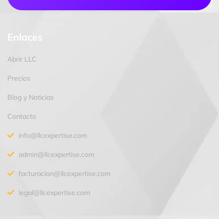
Enlaces
Abrir LLC
Precios
Blog y Noticias
Contacto
info@llcexpertise.com
admin@llcexpertise.com
facturacion@llcexpertise.com
legal@llcexpertise.com