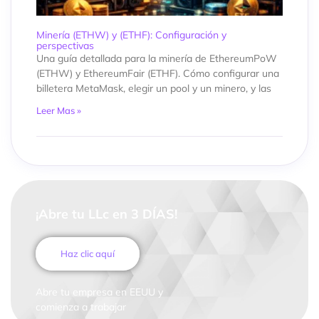
Minería (ETHW) y (ETHF): Configuración y
perspectivas
Una guía detallada para la minería de EthereumPoW
(ETHW) y EthereumFair (ETHF). Cómo configurar una
billetera MetaMask, elegir un pool y un minero, y las
Leer Mas »
¡Abre tu LLc en 3 DÍAS!
Haz clic aquí
Abre tu empresa en EEUU y
comienza a trabajar