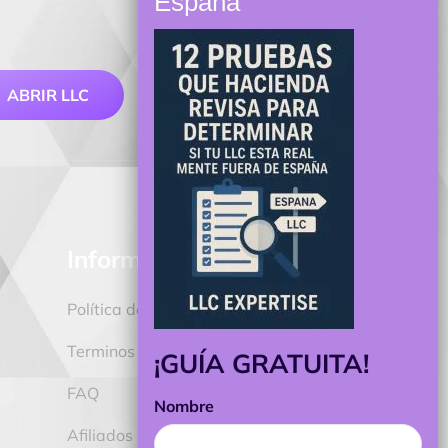
ABRIR LLC
CONTACTO
Información
Política de privacidad
Terminos y Condiciones
¡GUÍA GRATUITA!
s
FAQ
Nombre
Afiliados