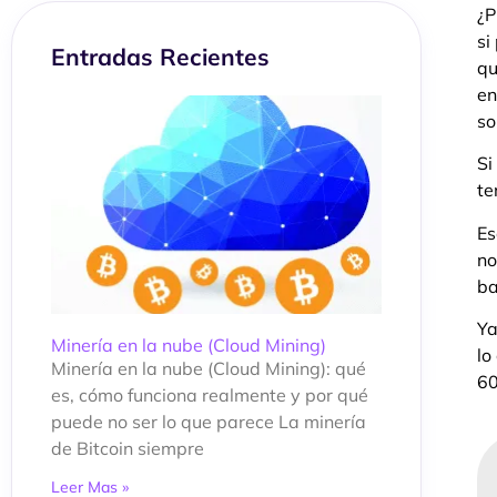
¿P
si
Entradas Recientes
qu
en
so
Si
te
Es
no
ba
Ya
Minería en la nube (Cloud Mining)
lo
Minería en la nube (Cloud Mining): qué
60
es, cómo funciona realmente y por qué
puede no ser lo que parece La minería
de Bitcoin siempre
Leer Mas »