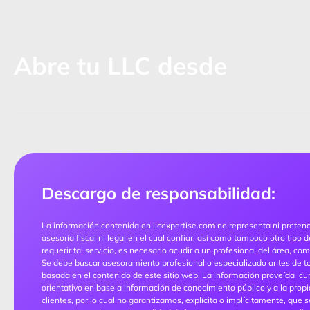
Abre tu LLC desde
Descargo de responsabilidad:
La información contenida en llcexpertise.com no representa ni pretende 
asesoría fiscal ni legal en el cual confiar, así como tampoco otro tipo
requerir tal servicio, es necesario acudir a un profesional del área, c
Se debe buscar asesoramiento profesional o especializado antes de to
basada en el contenido de este sitio web. La información proveída cu
orientativo en base a información de conocimiento público y a la propi
clientes, por lo cual no garantizamos, explícita o implícitamente, que 