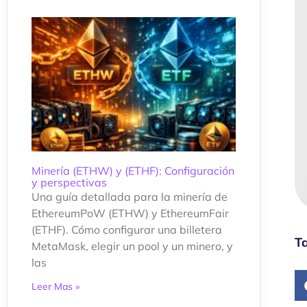
Minería (ETHW) y (ETHF): Configuración
y perspectivas
Una guía detallada para la minería de
EthereumPoW (ETHW) y EthereumFair
(ETHF). Cómo configurar una billetera
Ta
MetaMask, elegir un pool y un minero, y
las
Leer Mas »