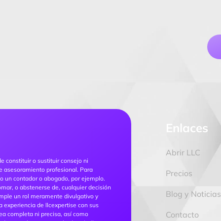
Enlaces
Abrir LLC
constituir o sustituir consejo ni
 de asesoramiento profesional. Para
Precios
omo un contador o abogado, por ejemplo.
mar, o abstenerse de, cualquier decisión
Blog y Noticia
mple un rol meramente divulgativo y
a experiencia de llcexpertise con sus
Contacto
sea completa ni precisa, así como