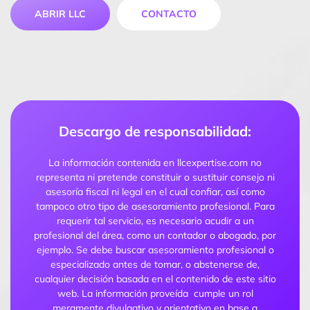
ABRIR LLC
CONTACTO
Descargo de responsabilidad:
La información contenida en llcexpertise.com no
representa ni pretende constituir o sustituir consejo ni
asesoría fiscal ni legal en el cual confiar, así como
tampoco otro tipo de asesoramiento profesional. Para
requerir tal servicio, es necesario acudir a un
profesional del área, como un contador o abogado, por
ejemplo. Se debe buscar asesoramiento profesional o
especializado antes de tomar, o abstenerse de,
cualquier decisión basada en el contenido de este sitio
web. La información proveída cumple un rol
meramente divulgativo y orientativo en base a