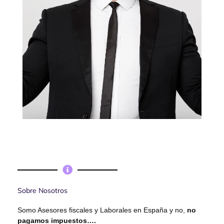
MANUEL DE JUAN
Asesor Fiscal
Sobre Nosotros
Somo Asesores fiscales y Laborales en España y no,
no
pagamos impuestos….