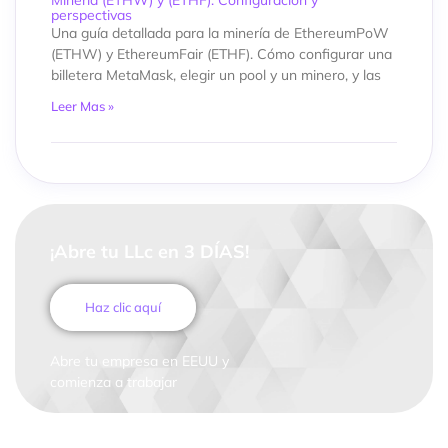
perspectivas
Una guía detallada para la minería de EthereumPoW
(ETHW) y EthereumFair (ETHF). Cómo configurar una
billetera MetaMask, elegir un pool y un minero, y las
Leer Mas »
¡Abre tu LLc en 3 DÍAS!
Haz clic aquí
Abre tu empresa en EEUU y
comienza a trabajar