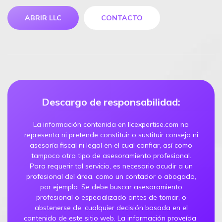
ABRIR LLC
CONTACTO
Descargo de responsabilidad:
La información contenida en llcexpertise.com no
representa ni pretende constituir o sustituir consejo ni
asesoría fiscal ni legal en el cual confiar, así como
tampoco otro tipo de asesoramiento profesional.
Para requerir tal servicio, es necesario acudir a un
profesional del área, como un contador o abogado,
por ejemplo. Se debe buscar asesoramiento
profesional o especializado antes de tomar, o
abstenerse de, cualquier decisión basada en el
contenido de este sitio web. La información proveída