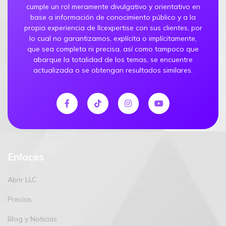
cumple un rol meramente divulgativo y orientativo en
base a información de conocimiento público y a la
propia experiencia de llcexpertise con sus clientes, por
lo cual no garantizamos, explícita o implícitamente,
que sea completa ni precisa, así como tampoco que
abarque la totalidad de los temas, se encuentre
actualizada o se obtengan resultados similares.
Enlaces
Abrir LLC
Precios
Blog y Noticias