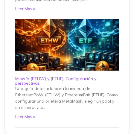
Leer Mas »
Minería (ETHW) y (ETHF): Configuración y
perspectivas
Una guía detallada para la minería de
EthereumPoW (ETHW) y EthereumFair (ETHF). Cómo
configurar una billetera MetaMask, elegir un pool y
un minero, y las
Leer Mas »