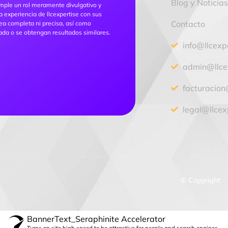
Blog y Noticia
mple un rol meramente divulgativo y
a experiencia de llcexpertise con sus
Contacto
sea completa ni precisa, así como
ada o se obtengan resultados similares.
info@llcexp
admin@llce
facturacion
legal@llcex
© Copyright – 
BannerText_Seraphinite Accelerator