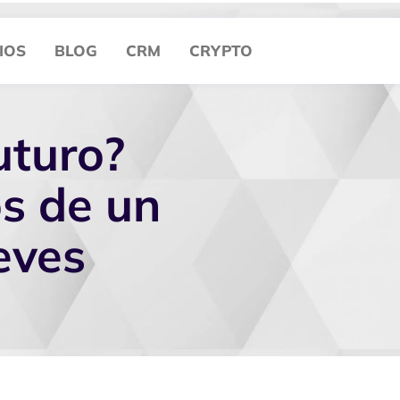
IOS
BLOG
CRM
CRYPTO
uturo?
os de un
eves