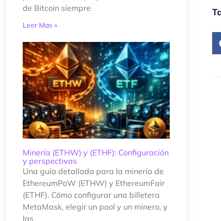
de Bitcoin siempre
Ta
Leer Mas »
Minería (ETHW) y (ETHF): Configuración
y perspectivas
Una guía detallada para la minería de
EthereumPoW (ETHW) y EthereumFair
(ETHF). Cómo configurar una billetera
MetaMask, elegir un pool y un minero, y
las