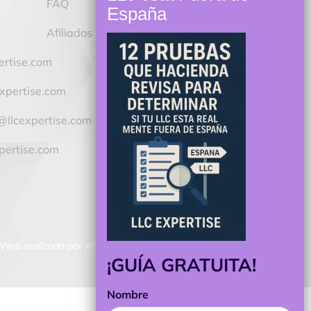
s
FAQ
Afiliados
ertise.com
xpertise.com
@llcexpertise.com
pertise.com
Web realizada por Afiliazon. All rights reserved.
¡GUÍA GRATUITA!
Nombre