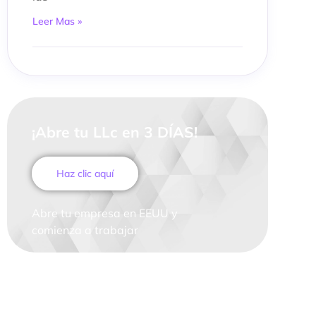
Leer Mas »
¡Abre tu LLc en 3 DÍAS!
Haz clic aquí
Abre tu empresa en EEUU y
comienza a trabajar