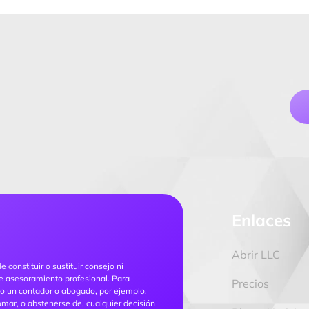
Enlaces
Abrir LLC
constituir o sustituir consejo ni
 de asesoramiento profesional. Para
Precios
omo un contador o abogado, por ejemplo.
mar, o abstenerse de, cualquier decisión