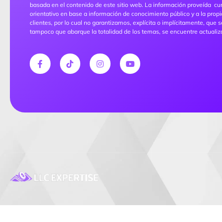
basada en el contenido de este sitio web. La información proveída cu
orientativo en base a información de conocimiento público y a la propi
clientes, por lo cual no garantizamos, explícita o implícitamente, que 
tampoco que abarque la totalidad de los temas, se encuentre actualiz