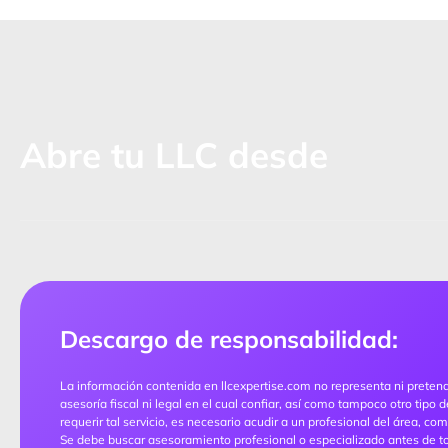
Abre tu LLC desde
Descargo de responsabilidad:
La información contenida en llcexpertise.com no representa ni pretende 
asesoría fiscal ni legal en el cual confiar, así como tampoco otro tipo
requerir tal servicio, es necesario acudir a un profesional del área, c
Se debe buscar asesoramiento profesional o especializado antes de to