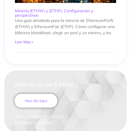
Minería (ETHW) y (ETHF): Configuración y
perspectivas
Una guía detallada para la minería de EthereumPoW
(ETHW) y EthereumFair (ETHF). Cómo configurar una
billetera MetaMask, elegir un pool y un minero, y las
Leer Mas »
¡Abre tu LLc en 3 DÍAS!
Haz clic aquí
Abre tu empresa en EEUU y
comienza a trabajar