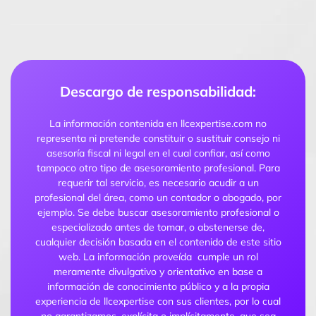
Descargo de responsabilidad:
La información contenida en llcexpertise.com no
representa ni pretende constituir o sustituir consejo ni
asesoría fiscal ni legal en el cual confiar, así como
tampoco otro tipo de asesoramiento profesional. Para
requerir tal servicio, es necesario acudir a un
profesional del área, como un contador o abogado, por
ejemplo. Se debe buscar asesoramiento profesional o
especializado antes de tomar, o abstenerse de,
cualquier decisión basada en el contenido de este sitio
web. La información proveída cumple un rol
meramente divulgativo y orientativo en base a
información de conocimiento público y a la propia
experiencia de llcexpertise con sus clientes, por lo cual
no garantizamos, explícita o implícitamente, que sea