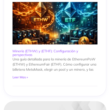
Minería (ETHW) y (ETHF): Configuración y
perspectivas
Una guía detallada para la minería de EthereumPoW
(ETHW) y EthereumFair (ETHF). Cómo configurar una
billetera MetaMask, elegir un pool y un minero, y las
Leer Mas »